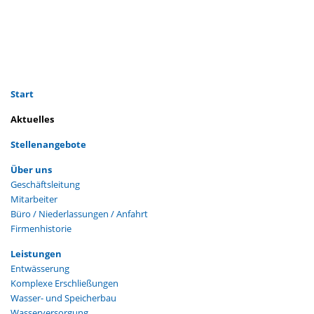
Navigation
Start
überspringen
Aktuelles
Stellenangebote
Navigation
Über uns
überspringen
Geschäftsleitung
Mitarbeiter
Büro / Niederlassungen / Anfahrt
Firmenhistorie
Navigation
Leistungen
überspringen
Entwässerung
Komplexe Erschließungen
Wasser- und Speicherbau
Wasserversorgung