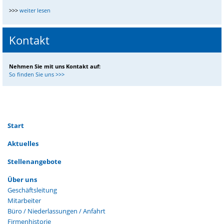
bei
Gewerbetreibenden
Festanstellung
>>>
weiter lesen
als
Abwasserplaner
(m/w/d)
Kontakt
Nehmen Sie mit uns Kontakt auf:
So finden Sie uns >>>
Navigation
Start
überspringen
Aktuelles
Stellenangebote
Navigation
Über uns
überspringen
Geschäftsleitung
Mitarbeiter
Büro / Niederlassungen / Anfahrt
Firmenhistorie