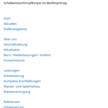
Scheibentauchtropfkörper im Biofilmprinzip.
Navigation
Start
überspringen
Aktuelles
Stellenangebote
Navigation
Über uns
überspringen
Geschäftsleitung
Mitarbeiter
Büro / Niederlassungen / Anfahrt
Firmenhistorie
Navigation
Leistungen
überspringen
Entwässerung
Komplexe Erschließungen
Wasser- und Speicherbau
Wasserversorgung
Navigation
Referenzen
überspringen
Entwässerung