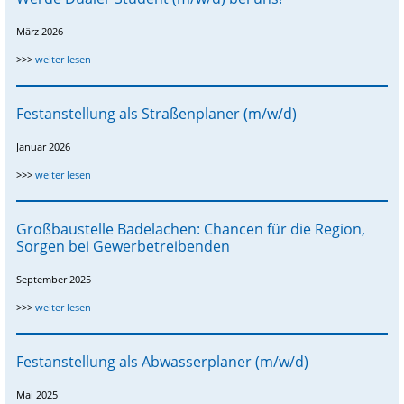
März 2026
Werde
>>>
weiter lesen
Dualer
Student
(m/w/d)
Festanstellung als Straßenplaner (m/w/d)
bei
uns!
Januar 2026
Festanstellung
>>>
weiter lesen
als
Straßenplaner
(m/w/d)
Großbaustelle Badelachen: Chancen für die Region,
Sorgen bei Gewerbetreibenden
September 2025
Großbaustelle
>>>
weiter lesen
Badelachen:
Chancen
für
Festanstellung als Abwasserplaner (m/w/d)
die
Region,
Sorgen
Mai 2025