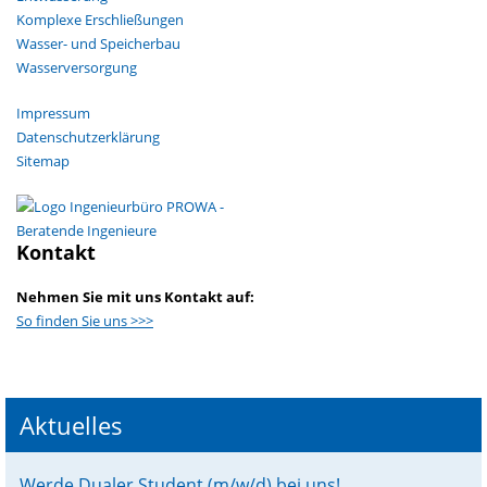
Komplexe Erschließungen
Wasser- und Speicherbau
Wasserversorgung
Navigation
Impressum
überspringen
Datenschutzerklärung
Sitemap
Kontakt
Nehmen Sie mit uns Kontakt auf:
So finden Sie uns >>>
Aktuelles
Werde Dualer Student (m/w/d) bei uns!